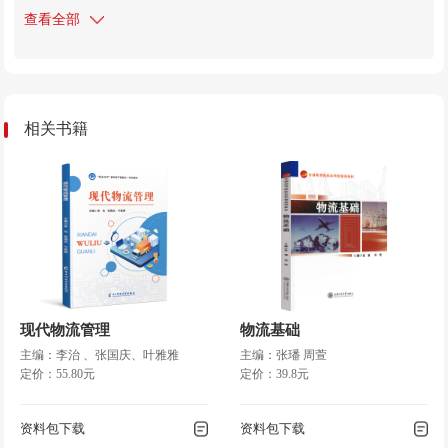
理系统，供应链管理；最后介绍了物流的业务形式，分为企业第
查看全部
三方物流、物流营销、国际物流、物流发展等当今比较常见和重
要的物流业务形式。
本教材虽经多次修正、反复推敲，但由于自身水平局限，教
相关书籍
材中尚存在不足之处，恳请读者批评指正。
编 者
现代物流管理
物流基础
主编：李治 、张国庆、叶雅雅
主编：张璠 周萱
定价：55.80元
定价：39.8元
资料包下载
资料包下载