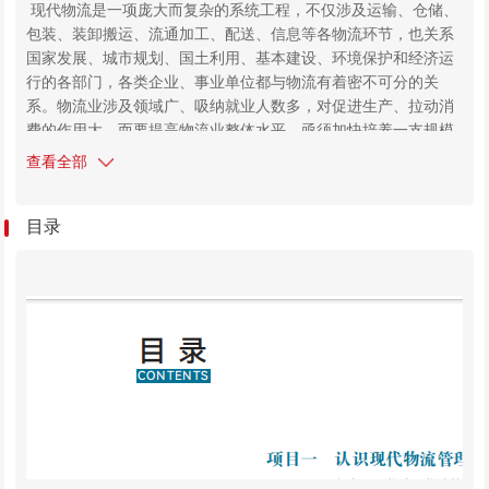
现代物流是一项庞大而复杂的系统工程，不仅涉及运输、仓储、
包装、装卸搬运、流通加工、配送、信息等各物流环节，也关系
国家发展、城市规划、国土利用、基本建设、环境保护和经济运
行的各部门，各类企业、事业单位都与物流有着密不可分的关
系。物流业涉及领域广、吸纳就业人数多，对促进生产、拉动消
费的作用大。而要提高物流业整体水平，亟须加快培养一支规模
庞大的高素质技术技能型物流从业人员队伍。
查看全部
本教材遵循高等职业教育强调以学生为中心、理论与实践相结
合的人才培养特点，依据高职高专物流管理专业教学标准，坚持
目录
德育元素贯穿，围绕生产制造企业和商品流通企业需要的高素质
技术技能型物流专门人才和岗位职业能力的要求，结合国
家“1+X”物流管理职业技能（中级）等级标准进行整体编写，遵
循实用原则，注重专业核心能力和职业素养的培养，有利于实
现“课证”融通。本书既可作为物流及相关专业课程的基础教材用
书，也可作为广大物流业界人员的学习培训用书和学习参考用
书。
本教材共分为十二个项目，首先从现代物流管理认知入手，介
绍了物流的基本知识和物流职业规划；其次介绍了物流的七大功
能，分别是运输管理、仓储与库存管理、包装与装卸搬运管理、
配送管理、流通加工管理、物流信息管理；然后介绍了物流的管