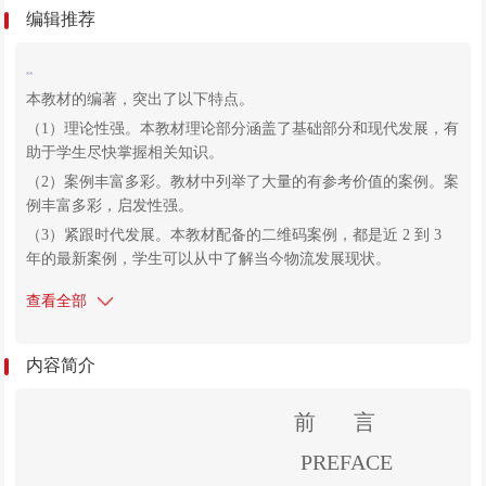
编辑推荐
本教材的编著，突出了以下特点。
（1）理论性强。本教材理论部分涵盖了基础部分和现代发展，有
助于学生尽快掌握相关知识。
（2）案例丰富多彩。教材中列举了大量的有参考价值的案例。案
例丰富多彩，启发性强。
（3）紧跟时代发展。本教材配备的二维码案例，都是近 2 到 3
年的最新案例，学生可以从中了解当今物流发展现状。
（4）结构科学。本教材每一个项目都给出了学习目标和课堂思
查看全部
政，不仅关注于学生的知识技能的学习，还关注于学生思想品德
的塑造；知识导图可以从全局总览本项目内容；以案例导入学
习，容易引发学习兴趣；结尾有项目小结，帮助学生回顾知识
内容简介
点，并通过案例分析部分将知识点运用到实践中去；项目最后还
给出了思考题，帮助学生夯实所学内容。这样的结构有利于提高
前 言
学习者的效率。
PREFACE
（5）随堂测试。本教材为每一项目配置了随堂测试，可以随时测
试所学内容，教师和学生都便于掌握学习进度。