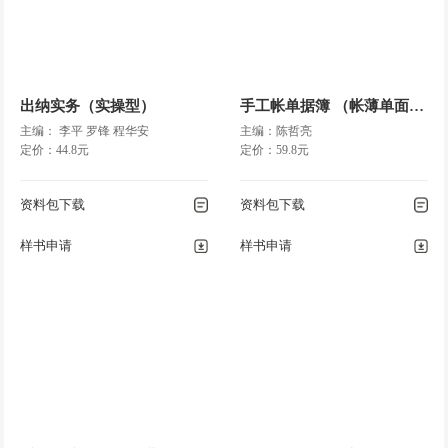
出纳实务（实操型）
手工帐单据簿 （帐薄单面印）
主编： 李平 罗锋 程华安
主编：陈哲亮
定价：44.8元
定价：59.8元
资料包下载
资料包下载
样书申请
样书申请