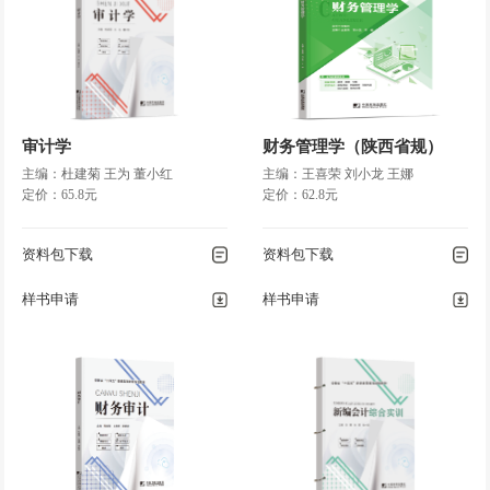
项目六
财产清查与账项调整
任务一
财产清查的意义和种类
任务二
财产物资的盘存制度
任务三
财产清查的方法
任务四
财产清查结果的会计处理
审计学
财务管理学（陕西省规）
任务五
账项调整
主编：杜建菊 王为 董小红
主编：王喜荣 刘小龙 王娜
定价：65.8元
定价：62.8元
项目七
财务报表
资料包下载
资料包下载
任务一
财务报表概述
任务二
资产负债表编制
样书申请
样书申请
任务三
利润表编制
任务四
现金流量表
项目八
账务处理程序
任务一
账务处理程序的认知
任务二
记账凭证账务处理程序