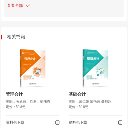
查看全部
第二篇
会计基础
项目二
会计与会计工作规范
任务一
认识会计
相关书籍
任务二
会计的基本假定
任务三
会计确认与会计核算方法
任务四
会计的核算信息质量要求
任务五
会计要素
任务六
复式记账
任务七
会计基础工作规范
项目三
借贷记账法的应用
管理会计
基础会计
任务一
资金筹集业务核算
主编：黄延霞、刘燕、范伟杰
主编：谈仁娟 邹艳霞 聂邦超
任务二
供应过程业务核算
定价：59.8元
定价：59.8元
任务三
生产过程业务核算
任务四
销售过程业务核算
资料包下载
资料包下载