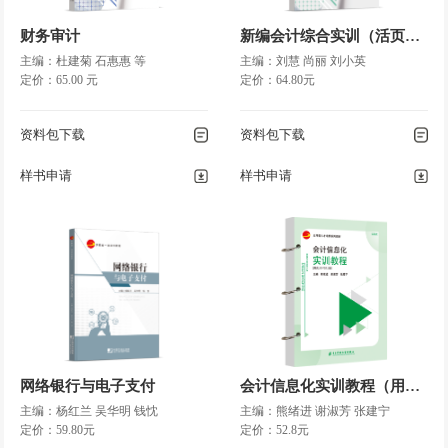
任务三
汇总记账凭证账务处理程序
任务四
科目汇总表账务处理程序
财务审计
新编会计综合实训（活页式）
主编：杜建菊 石惠惠 等
主编：刘慧 尚丽 刘小英
定价：65.00 元
定价：64.80元
参考文献
资料包下载
资料包下载
样书申请
样书申请
网络银行与电子支付
会计信息化实训教程（用友U8V10.1版）（活页式 ）
主编：杨红兰 吴华明 钱忱
主编：熊绪进 谢淑芳 张建宁
定价：59.80元
定价：52.8元