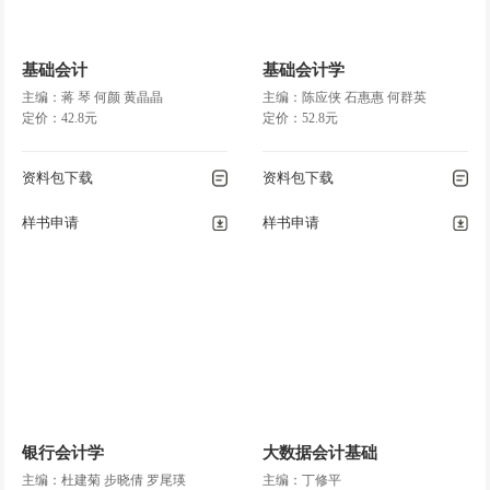
基础会计
基础会计学
主编：蒋 琴 何颜 黄晶晶
主编：陈应侠 石惠惠 何群英
定价：42.8元
定价：52.8元
资料包下载
资料包下载
样书申请
样书申请
银行会计学
大数据会计基础
主编：杜建菊 步晓倩 罗尾瑛
主编：丁修平