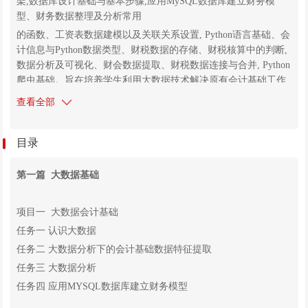
架,数据库设计基础与基本步骤,应用MySQL数据库建立财务模
型、财务数据整理及分析常用
的函数、工资表数据建模以及关联关系设置, Python语言基础、会
计信息与Python数据类型、财税数据的存储、财税核算中的判断,
数据分析及可视化、财会数据提取、财税数据连接与合并, Python
爬虫基础。旨在培养学生利用大数据技术解决原有会计基础工作
模式过于传统化与工作方法过于单一的问题,提高会计基础工作效
查看全部
率与工作质量,树立大数据信息技术观念,以满足大数据时代会计
基础工作的要求。本书既可以作为高职高专院校和成人职业院校
会计、财务管理等相关专业的教材,可以作为会计相关专业工作人
目录
员及职业培训的参考资料。
第一篇
大数据基础
项目一
大数据会计基础
任务一
认识大数据
任务二
大数据分析下的会计基础数据特征提取
任务三
大数据分析
任务四
应用
MYSQL
数据库建立财务模型