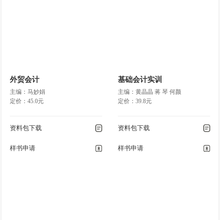
外贸会计
基础会计实训
主编：马妙娟
主编：黄晶晶 蒋 琴 何颜
定价：45.0元
定价：39.8元
资料包下载
资料包下载
样书申请
样书申请