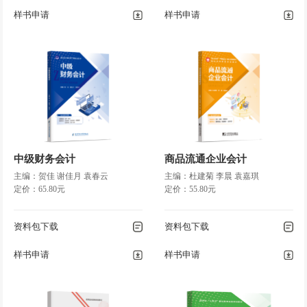
任务五
财务成果形成和分配核算
样书申请
样书申请
任务六
资金退出业务核算
项目四
会计凭证
任务一
会计凭证的意义和种类
任务二
原始凭证的填制和审核
任务三
记账凭证的填制和审核
任务四
会计凭证的传递和保管
中级财务会计
商品流通企业会计
项目五
会计账簿
主编：贺佳 谢佳月 袁春云
主编：杜建菊 李晨 袁嘉琪
定价：65.80元
任务一
会计账簿的意义和种类
定价：55.80元
任务二
会计账簿的设置和登记
资料包下载
任务三
总分类账户与明细分类账户的平行登记
资料包下载
任务四
对
账和
结
账
样书申请
样书申请
任务五
错账的查找和更正
任务六
会计账簿的更换和保管