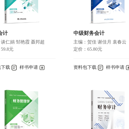
会计
中级财务会计
谈仁娟 邹艳霞 聂邦超
主编：贺佳 谢佳月 袁春云
59.8元
定价：65.80元
包下载
样书申请
资料包下载
样书申请
基础 ／144