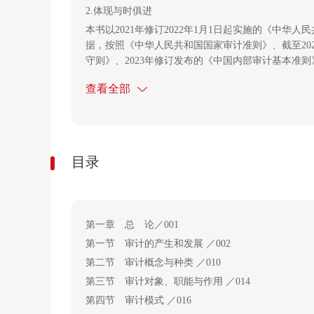
2.体现与时俱进
本书以2021年修订2022年1月1日起实施的《中
据，按照《中华人民共和国国家审计准则》、截至202
守则》、2023年修订发布的《中国内部审计基本准则
借鉴审计学科最新研究成果的基础上，结合作者多年
查看全部
3.丰富教学资源
为帮助教师更好落实立德树人根本任务，帮助学生更好
台安徽财经大学审计学省级MOOC课程内容同步，平
便教师随时查看学生学习情况，并利用组卷系统在线
目录
第一章 总 论
／001
第一节 审计的产生和发展 ／002
第二节 审计概念与种类 ／010
第三节 审计对象、职能与作用 ／014
第四节 审计模式 ／016