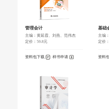
第二节 审计重要性 ／096
第七章 审计证据和审计工作底稿 ／107
第一节 审计证据 ／108
第二节 函证 ／116
管理会计
基础
第三节 分析程序 ／127
主编：黄延霞、刘燕、范伟杰
主编：
第四节 审计工作底稿 ／132
定价：59.8元
定价：
第八章 风险识别与评估 ／139
第一节 风险评估程序和相关活动 ／140
资料包下载
样书申请
资料
第二节 了解被审计单位及其环境和适用的财务报告编制
第三节 了解被审计单位内部控制体系各要素 ／152
第四节 识别和评估重大错报风险 ／165
第九章 风险应对 ／173
第一节 总体应对措施 ／174
第二节 进一步审计程序 ／175
第三节 控制测试 ／177
第四节 实质性程序 ／182