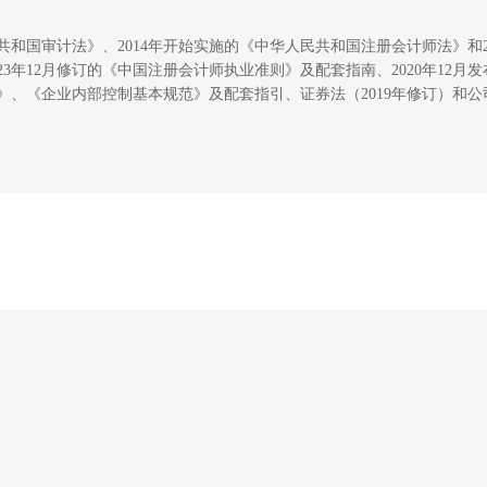
华人民共和国审计法》、2014年开始实施的《中华人民共和国注册会计师法》
3年12月修订的《中国注册会计师执业准则》及配套指南、2020年12月发
》、《企业内部控制基本规范》及配套指引、证券法（2019年修订）和公
的教学和实践经验编写。
地理解各章内容，每章前设“学习目标”和“课程思政”，每章后有“思考题
台上有PPT、教学大纲、教案、52个知识点视频、章后自测题等。线下
生成试卷，线上布置作业、测试。