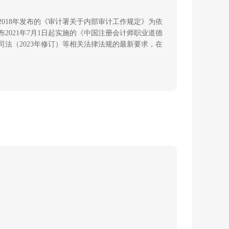
和2018年发布的《审计署关于内部审计工作规定》为依
布2021年7月1日起实施的《中国注册会计师职业道德
司法（2023年修订）等相关法律法规的最新要求，在
”和“线上测试练习题”。另外，本教材内容与智慧树平
线上结合，既方便学生课前预习、课后随时做题，也方