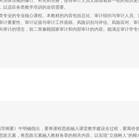
关法律法规的修订、补充和完善，使得审计人员又面临着新一轮的知识更
，以适应各类教学培训的迫切需要。
类专业的专业核心课程。本教材的内容包括总论、审计组织与审计人员、
审计重要性、审计证据与审计工作底稿、风险识别与评估、风险应对、审
导向审计的理念，前二章兼顾国家审计和内部审计的内容。能满足审计学专
设指导纲要》中明确指出，要将课程思政融入课堂教学建设全过程，要寓价
思政元素，将思政元素融入教材各章的相关内容。以实现“立德树人”的根