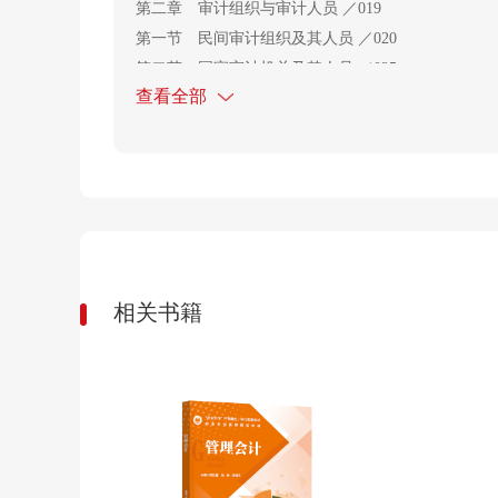
第二章 审计组织与审计人员 ／019
第一节 民间审计组织及其人员 ／020
第二节 国家审计机关及其人员 ／025
查看全部
第三节 内部审计机构及其人员 ／031
第三章 注册会计师执业准则与质量控制准则 ／035
第一节 注册会计师执业准则体系 ／036
第二节 中国注册会计师鉴证业务基本准则 ／038
第三节 会计师事务所质量管理准则 ／049
第四章 职业道德与法律责任 ／053
第一节 注册会计师职业道德规范 ／054
相关书籍
第二节 注册会计师的法律责任 ／066
第五章 财务报表审计目标与审计过程 ／071
第一节 审计目标与审计责任 ／072
第二节 财务报表审计中对舞弊和法律法规的责任 ／0
第三节 审计目标的实现过程 ／080
第六章 审计计划与审计重要性 ／083
第一节 审计计划 ／084