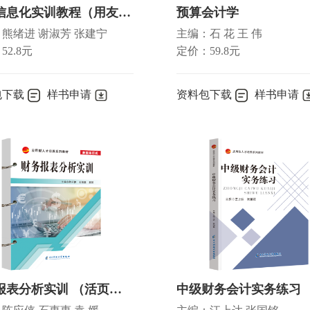
会计信息化实训教程（用友U8V10.1版）（活页式 ）
预算会计学
熊绪进 谢淑芳 张建宁
主编：石 花 王 伟
52.8元
定价：59.8元
包下载
样书申请
资料包下载
样书申请
财务报表分析实训 （活页装订）
中级财务会计实务练习