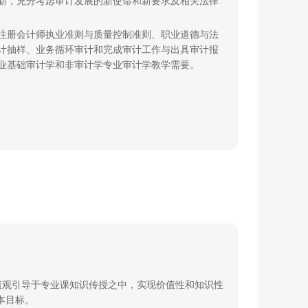
新，充分考虑审计发展的新使命和新要求及相关法律
注册会计师执业准则与质量控制准则、职业道德与法
计抽样、业务循环审计和完成审计工作与出具审计报
业基础审计学和非审计学专业审计学教学需要。
值观引导于专业课知识传授之中，实现价值性和知识性
本目标。