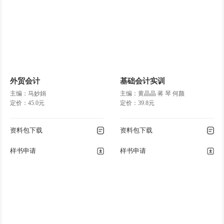
外贸会计
基础会计实训
主编：马妙娟
主编：黄晶晶 蒋 琴 何颜
定价：45.0元
定价：39.8元
资料包下载
资料包下载
样书申请
样书申请