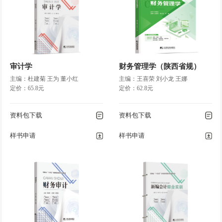
第八章
账务处理程序
◎第一节 账务处理程序概述
◎第二节 记账凭证账务处理程序
◎第三节 汇总记账凭证账务处理程序
◎第四节 科目汇总表账务处理程序
审计学
财务管理学（陕西省规）
主编：杜建菊 王为 董小红
主编：王喜荣 刘小龙 王娜
定价：65.8元
定价：62.8元
第九章
财产清查
◎第一节 财产清查概述
资料包下载
资料包下载
◎第二节 财产清查的方法
◎第三节 财产清查结果的处理
样书申请
样书申请
第十章
会计报表
◎第一节 财务报表概述
◎第二节 资产负债表
◎第三节 利润表
◎第四节 其他报表的格式
