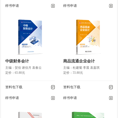
◎第六节 期间费用的账务处理
样书申请
样书申请
◎第七节 利润形成与分配业务的账务处理
第六章
会计凭证
◎第一节 会计凭证概述
◎第二节 原始凭证
◎第三节 记账凭证
◎第四节 会计凭证的传递和保管
中级财务会计
商品流通企业会计
第七章
会计账簿
主编：贺佳 谢佳月 袁春云
主编：杜建菊 李晨 袁嘉琪
定价：65.80元
定价：55.80元
◎第一节 会计账簿概述
◎第二节 会计账簿的启用与登记要求
资料包下载
资料包下载
◎第三节 会计账簿的格式和登记方法
◎第四节 对账与结账
样书申请
样书申请
◎第五节 错账更正与查找方法
◎第六节 会计账簿的更换与保管