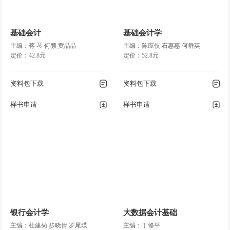
基础会计
基础会计学
主编：蒋 琴 何颜 黄晶晶
主编：陈应侠 石惠惠 何群英
定价：42.8元
定价：52.8元
资料包下载
资料包下载
样书申请
样书申请
银行会计学
大数据会计基础
主编：杜建菊 步晓倩 罗尾瑛
主编：丁修平