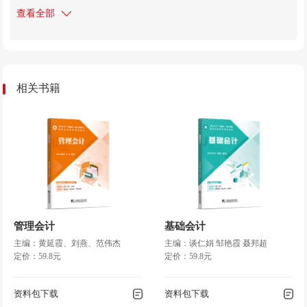
查看全部
◎第二节 会计等式
第三章
会计科目与账户
◎第一节 会计科目
相关书籍
◎第二节 账户
第四章
会计记账方法
◎第一节 会计记账方法的种类
◎第二节 借贷记账法
第五章
主要经济业务的账务处理
◎第一节 企业的主要经济业务
管理会计
基础会计
◎第二节 资金筹集业务的账务处理
主编：黄延霞、刘燕、范伟杰
主编：谈仁娟 邹艳霞 聂邦超
定价：59.8元
◎第三节 采购业务的账务处理
定价：59.8元
◎第四节 生产业务的账务处理
资料包下载
◎第五节 销售业务的账务处理
资料包下载