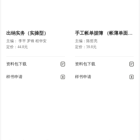
出纳实务（实操型）
手工帐单据簿 （帐薄单面印）
主编： 李平 罗锋 程华安
主编：陈哲亮
定价：44.8元
定价：59.8元
资料包下载
资料包下载
样书申请
样书申请