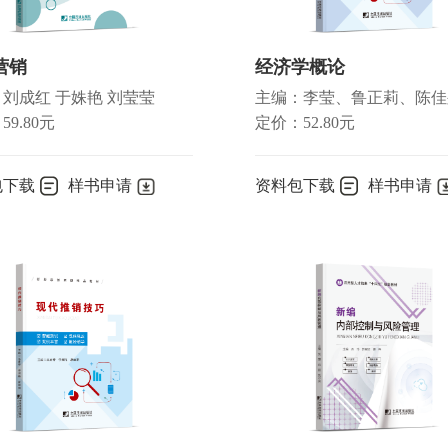
营销
经济学概论
刘成红 于姝艳 刘莹莹
主编：李莹、鲁正莉、陈佳
9.80元
定价：52.80元
包下载
样书申请
资料包下载
样书申请
节