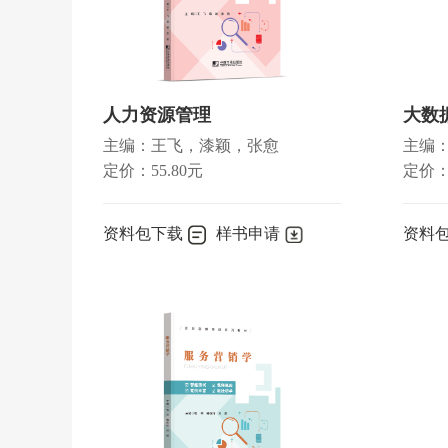
第四节
资本的本质、不变资本和可变资本、
第五节
生产剩余价值的两种基本方法
第六节
资本主义制度下的工资
第七节
当代资本主义剥削形式和劳资关系的
人力资源管理
大数
第八节
再生产与资本积累
主编：王飞，漆颖，张愈
主编
思考与练习
定价：55.80元
定价：
第三章
资本的循环和周转及社会资本再生产
资料包下载
样书申请
资料
第一节
资本的循环
第二节
资本的周转
第三节
社会资本的再生产
第四节
资本主义的经济危机
思考与练习
第四章
资本和剩余价值的具体形式