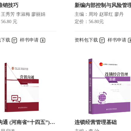
推销技巧
新编内部控制与风险管
王秀芳 李淑梅 廖丽娟
主编：周玲 赵翠红 廖丹
6.80 元
定价：56.80元
体制
包下载
样书申请
资料包下载
样书申请
营销沟通 (河南省“十四五”)国家规划教材/国家一流建设点教材
连锁经营管理基础