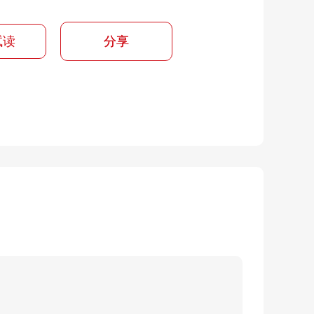
试读
分享