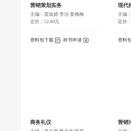
第三节
经济危机与经济周期
营销策划实务
现代
第四节
资本主义发展的历史趋势
主编：苗渝婧 李治 姜梅梅
主编：
思考与练习
定价：52.80元
定价：5
第七章
社会主义初级阶段的经济制度和经济
资料包下载
样书申请
资料
第一节
社会主义初级阶段的基本经济制度
第二节
社会主义初级阶段的分配制度
第三节
社会主义市场经济体制
思考与练习
第八章
社会主义经济增长与经济发展
第一节
从经济增长到科学发展
第二节
经济结构的优化
第三节
经济发展方式转变
商务礼仪
思考与练习