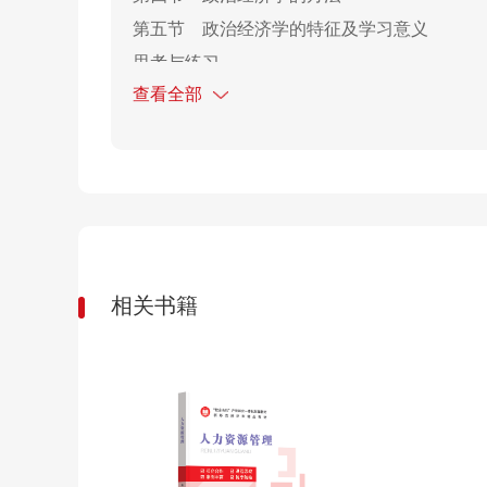
第五节
政治经济学的特征及学习意义
思考与练习
查看全部
第一章
商品经济与价值规律
第一节
商品与价值
第二节
价值形式与货币
第三节
价值规律
第四节
商品拜物教
思考与练习
相关书籍
第二章
资本和剩余价值
第一节
资本主义经济制度的形成
第二节
货币转化为资本和劳动力成为商品
第三节
资本主义生产是劳动过程和价值增殖