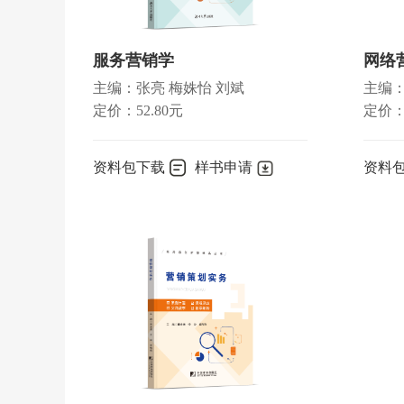
第一节
价值转型
第二节
商业资本与商业利润
服务营销学
网络
第三节
借贷资本与利息
主编：张亮 梅姝怡 刘斌
主编：
第四节
资本主义地租
定价：52.80元
定价：5
思考与练习
资料包下载
样书申请
资料
第五章
国家垄断资本主义及其对经济的干预
第一节
国家垄断资本主义的产生和发展
第二节
国家垄断资本主义的形式和实质
第三节
现代资本主义国家对经济的干预和调
思考与练习
第六章
资本主义的历史地位和发展趋势
第一节
资本主义的历史地位和基本矛盾
第二节
资本积累与资本主义基本矛盾的发展