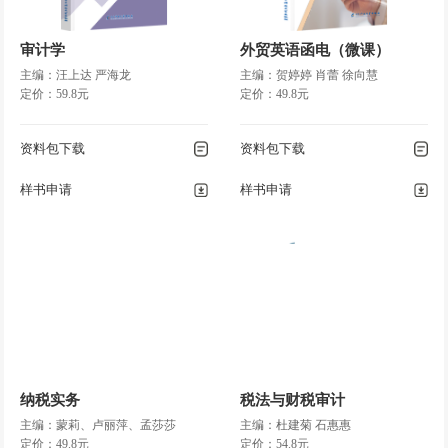
审计学
外贸英语函电（微课）
主编：汪上达 严海龙
主编：贺婷婷 肖蕾 徐向慧
定价：59.8元
定价：49.8元
资料包下载
资料包下载
样书申请
样书申请
纳税实务
税法与财税审计
主编：蒙莉、卢丽萍、孟莎莎
主编：杜建菊 石惠惠
定价：49.8元
定价：54.8元