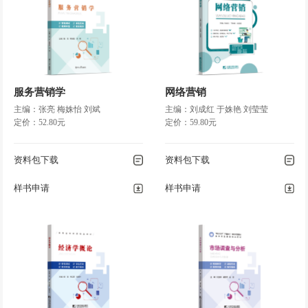
第五节
国际税收
第九章
非税收入
第一节
非税收入理论
第二节
非税收入形式
服务营销学
网络营销
第三节
非税收入管理
主编：张亮 梅姝怡 刘斌
主编：刘成红 于姝艳 刘莹莹
定价：52.80元
定价：59.80元
第十章
公债管理
资料包下载
资料包下载
第一节
公债概述
第二节
公债制度
样书申请
样书申请
第三节
国外公债
第十一章
政府预算及其管理体制
第一节
财政的定义与特征
第二节
政府预算的编制
、
执行及决算
第三节
财政管理体制