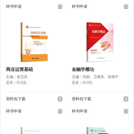
第三节
税收支出
样书申请
样书申请
第六章
财政收入总论
第一节
财政收入形式与分类
第二节
财政收入规模
第三节
财政收入结构
第七章
税收原理
第一节
税收的概念与特征
商业运营基础
金融学概论
第二节
税收的职能
主编：张卫宾
主编：马艳、卫离东、张旭宁
定价：62.8元
第三节
税收原则
定价：62.8元
第四节
税收负担与税负转嫁
资料包下载
第八章
税收制度
资料包下载
第一节
商品课税
样书申请
样书申请
第二节
所得课税
第三节
资源课税
第四节
财产课税和行为课税