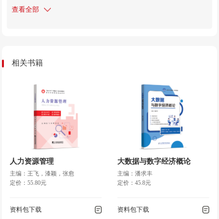
查看全部
第三节
公平与效率
第三章
财政支出总论
第一节
财政支出的分类
相关书籍
第二节
财政支出规模分析
第三节
财政支出的结构分析
第四节
财政支出效益与绩效评价
第四章
购买性支出
第一节
购买性支出概述
第二节
社会消费性支出
第三节
财政投资性支出
人力资源管理
大数据与数字经济概论
主编：王飞，漆颖，张愈
主编：潘求丰
第五章
转移性支出
定价：55.80元
定价：45.8元
第一节
社会保障支出
第二节
财政补贴
资料包下载
资料包下载