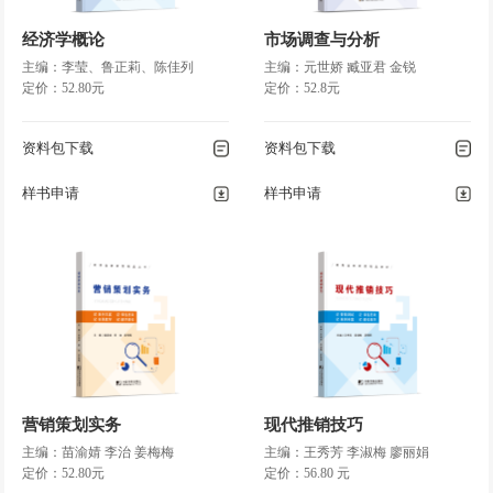
第四节
分税制财政管理体制
第五节
政府间转移支付
经济学概论
市场调查与分析
第六节
政府预算管理制度改革
主编：李莹、鲁正莉、陈佳列
主编：元世娇 臧亚君 金锐
定价：52.80元
定价：52.8元
第十二章
财政平衡及其财政政策
资料包下载
资料包下载
第一节
财政平衡理论
第二节
财政赤字分析
样书申请
样书申请
第三节
财政风险管理
第四节
财政政策的构成要素与分类
第五节
财政政策与货币政策的协调配合
参考文献
营销策划实务
现代推销技巧
主编：苗渝婧 李治 姜梅梅
主编：王秀芳 李淑梅 廖丽娟
定价：52.80元
定价：56.80 元