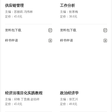
供应链管理
工作分析
主编：苏丽莉 冯伟林
主编：狄寒梅
定价：45.0元
定价：38.0元
资料包下载
资料包下载
样书申请
样书申请
经济法项目化实践教程
政治经济学
主编：邱锋 丁贵娥 赵伯祥
主编：张艺川
定价：45.0元
定价：49.8元