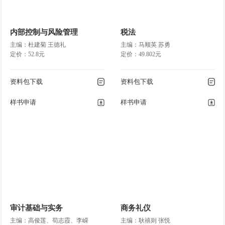
内部控制与风险管理
税法
主编：杜建菊 王德礼
主编：马顺英 苏勇
定价：52.8元
定价：49.802元
资料包下载
资料包下载
样书申请
样书申请
审计基础与实务
商务礼仪
主编：高俊莲、苟志霞、李嵘
主编：耿禧则 张悦