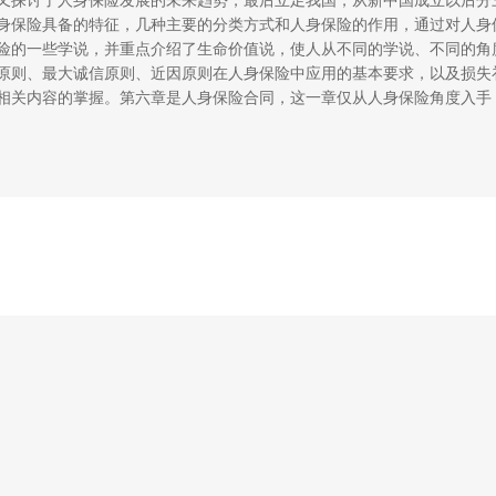
又探讨了人身保险发展的未来趋势，最后立足我国，从新中国成立以后分
身保险具备的特征，几种主要的分类方式和人身保险的作用，通过对人身
险的一些学说，并重点介绍了生命价值说，使人从不同的学说、不同的角
原则、最大诚信原则、近因原则在人身保险中应用的基本要求，以及损失
相关内容的掌握。第六章是人身保险合同，这一章仅从人身保险角度入手
细阐述了不可抗辩条款、年龄误告条款、自杀条款等人身保险合同的特有
理解，加强对相关内容的掌握。第七章是人寿保险，介绍了定期寿险、终
险的常见险种，讲解了分红保险的含义，分析了红利的三个来源，并逐一
内容。第八章是人寿保险费率厘定，主要介绍人寿保险费率厘定的相关知
份生命表的具体内容。第九章是人身意外伤害保险，介绍人身意外伤害保
讲解了人身意外伤害保险的含义、投保范围、可保风险、保险责任和责任
征，解释了观察期、等待期、责任期的区别，并介绍了健康保险的分类，
疾病保险的保险责任和责任免除，并介绍了疾病保险和医疗保险的区别，
殊条款，最后，介绍了该险种的发展沿革和国外的长期护理保险的相关内