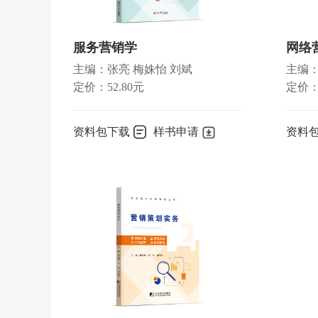
第七章
人寿保险
第一节
死亡保险
服务营销学
网络
第二节
生存保险
主编：张亮 梅姝怡 刘斌
主编：
第三节
分红保险
定价：52.80元
定价：5
第四节
投资连接保险
思考题
资料包下载
样书申请
资料
第八章
人寿保险费率厘定
第一节
利息理论
第二节
生命表
第三节
人寿保险费率厘定原理
思考题
第九章
人身意外伤害保险
第一节
意外伤害与人身意外伤害保险
第二节
人身意外伤害保险的常见险种