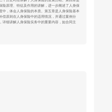
三个历史时段讲解了人身保险的发展历程。第四章是
保险原理、特征及作用的讲解，进一步阐述了人身保
度中，体会人身保险的本质。第五章是人身保险基本
补偿原则在人身保险中的适用情况，并通过案例分
，详细讲解人身保险实务中的重要内容，如合同主
条款，以及这些条款在人身保险实务中的适用情况，
身寿险和两全保险的含义及其主要内容，讲解了生存
进行了详细的讲解，最后，介绍了投资连结保险，讲
识，包括利息理论、费率厘定的原理及简单计算，介
险的基本内容，讲解意外的含义和界定
“
意外
”
的三个
免除等内容，最后介绍了几种常见的人身意外伤害保
讲解了医疗保险的概念、特征，列举了医疗保险的常
介绍了收入补偿保险的含义，阐述了
“
全残
”
的界定，
容。