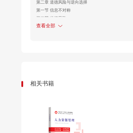
第二章
道德风险与逆向选择
第一节
信息不对称
第二节
道德风险
查看全部
第三节
逆向选择
思考题
第三章
人身保险发展简史
第一节
古代人身保险的思想及萌芽
第二节
近代人身保险的形成
第三节
世界人身保险业的发展趋势
相关书籍
第四节
新中国人身保险业的发展
思考题
第四章
人身保险概述
第一节
人身保险的基本概念
第二节
人身保险的特征
第三节
人身保险的分类