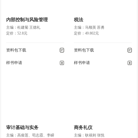
内部控制与风险管理
税法
主编：杜建菊 王德礼
主编：马顺英 苏勇
定价：52.8元
定价：49.802元
资料包下载
资料包下载
样书申请
样书申请
审计基础与实务
商务礼仪
主编：高俊莲、苟志霞、李嵘
主编：耿禧则 张悦