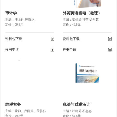
审计学
外贸英语函电（微课）
主编：汪上达 严海龙
主编：贺婷婷 肖蕾 徐向慧
定价：59.8元
定价：49.8元
资料包下载
资料包下载
样书申请
样书申请
纳税实务
税法与财税审计
主编：蒙莉、卢丽萍、孟莎莎
主编：杜建菊 石惠惠
定价：49.8元
定价：54.8元