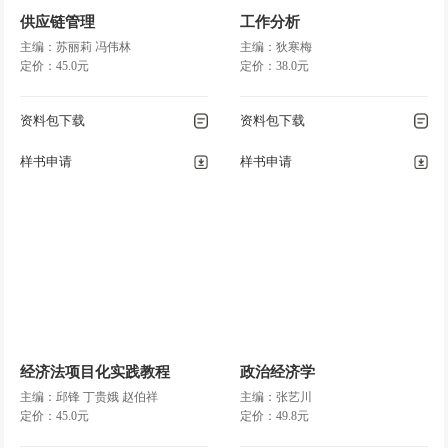
供应链管理
工作分析
主编：苏丽莉 冯伟林
主编：狄寒梅
定价：45.0元
定价：38.0元
资料包下载
资料包下载
样书申请
样书申请
经济法项目化实践教程
政治经济学
主编：邱锋 丁贵娥 赵伯祥
主编：张艺川
定价：45.0元
定价：49.8元