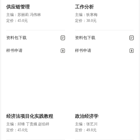
供应链管理
工作分析
主编：苏丽莉 冯伟林
主编：狄寒梅
定价：45.0元
定价：38.0元
资料包下载
资料包下载
样书申请
样书申请
经济法项目化实践教程
政治经济学
主编：邱锋 丁贵娥 赵伯祥
主编：张艺川
定价：45.0元
定价：49.8元