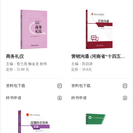
………………………………………………………………………
207
项目七 控制
………………………………………………………………………………
209
◎ 任务一 理解控制的内
涵……………………………………………………… 210
◎ 任务二 把握控制的原则和过程
商务礼仪
营销沟通 (河南省“十四五”)国家规划教材/国家一流建设点教材
…………………………………………… 214
主编：曾兰燕 畅金龙 耿伟
主编：田启涛
定价：52.80 元
定价：59.8元
◎ 任务三 掌握控制的方法和技术
…………………………………………… 218
◎ 任务四 学会管理审
资料包下载
资料包下载
核………………………………………………………… 224
样书申请
样书申请
◎ 项目小结
…………………………………………………………………………
225
◎ 复习思考题
………………………………………………………………………