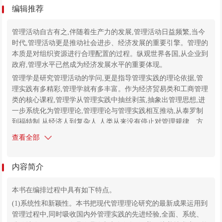
编辑推荐
管理活动自古有之,伴随着生产力的发展,管理活动日益频繁,当今
时代,管理活动更是推动社会进步、经济发展的重要引擎。管理的
本质是对组织资源进行合理配置的过程。纵观世界各国,从企业到
政府,管理水平已然成为经济发展水平的重要体现。
管理学是研究管理活动的学问,更是指导管理实践的理论依据,管
理实践有多精彩,管理学就有多丰富。作为经济贸易类和工商管理
类的核心课程,管理学从管理实践中抽丝剥茧,抽象出管理思想,进
一步系统化为管理理论,管理理论与管理实践相互推动,从泰罗制
到福特制,从经济人到复杂人,人类从来没有停止对管理规律、方
法的探究,管理学理论不断丰富,管理学的研究边界不断扩展,管理
查看全部
学系统正在形成。
博采众长,集百家之言。本书荟萃了20世纪90年代以来管理学的最
内容简介
新研究成果和重要观点。全书内容共分为三大模块八大项目。三
大模块为:基础理论模块、管理过程模块、管理创新模块。其中,
第一模块阐述管理学原理的基本问题(管理的涵义、管理的性质、
本书在编排过程中具有如下特点。
管理学的研究对象和任务)、管理学的形成和发展、管理道德和社
(1)系统性和新颖性。本书把现代管理理论研究的最新成果运用到
会责任;第二模块以管理者的四项基本职能(计划、组织、领导、
管理过程中,同时吸收国内外管理实践的先进经验,全面、系统、