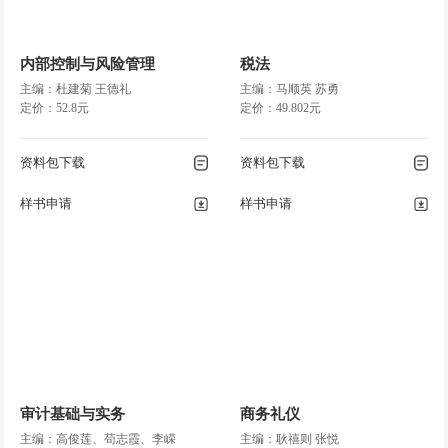
内部控制与风险管理
税法
主编：杜建菊 王德礼
主编：马顺英 苏勇
定价：52.8元
定价：49.802元
资料包下载
资料包下载
样书申请
样书申请
审计基础与实务
商务礼仪
主编：高俊莲、苟志霞、李嵘
主编：耿禧则 张悦