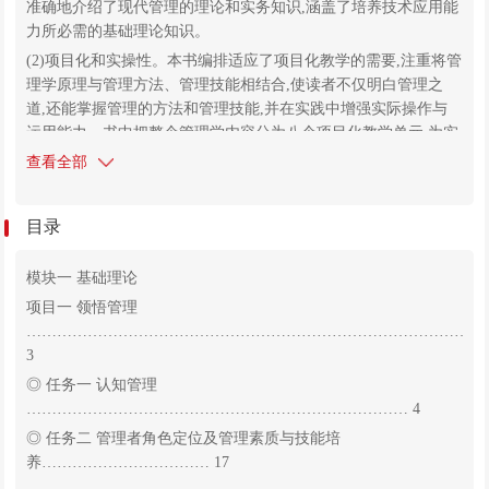
控制)为主线来展开分析和讨论,分别阐明各项基本职能的概念、
准确地介绍了现代管理的理论和实务知识,涵盖了培养技术应用能
目的、性质、内容、结构的特点、基本原理、执行的方法和手段
力所必需的基础理论知识。
等;第三模块主要阐述管理创新的最新观点。
(2)项目化和实操性。本书编排适应了项目化教学的需要,注重将管
理学原理与管理方法、管理技能相结合,使读者不仅明白管理之
道,还能掌握管理的方法和管理技能,并在实践中增强实际操作与
运用能力。书中把整个管理学内容分为八个项目化教学单元,为实
践教学奠定了良好的基础。
查看全部
(3)趣味性和应用性。本书增加了许多趣味性的小链接,增强了学生
的学习兴趣,同时注重管理学原理与应用性、操作性相结合,在阐
目录
述各种管理理论的同时,列举了国内外诸多管理案例,有助于学生
掌握及运用有关理论。
模块一 基础理论
(4)参与性和针对性。针对每个项目的内容,开篇相应设置了管理小
项目一 领悟管理
故事,篇尾设置案例实战,针对性强。便于学生深入浅出地理解管
………………………………………………………………………………
理理论,引发读者的学习兴趣,增强读者的参与性,提高读者分析问
3
题、解决问题的能力,使理论与实践更加紧密地结合。
◎ 任务一 认知管理
本书将“课程思政”融入管理学知识的学习之中,将思政教育与知识
………………………………………………………………… 4
学习紧密结合,培养学生正确的社会责任感和使命感,增强学生的
家国情怀和道路自信,激励学生为中国梦的实现而努力奋斗。
◎ 任务二 管理者角色定位及管理素质与技能培
养…………………………… 17
本书是作者在多年从事管理学理论的教学与研究基础上编写并修