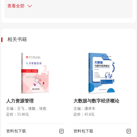
订而成的,编写目的是反映当代管理学发展的最新成就,将企业理
◎ 任务三 理解管理学
查看全部
论与企业组织理论结合起来,努力在本书中把经济学和管理学的最
…………………………………………………………… 24
新研究成果运用于管理问题分析上。本书的编写是对管理学教学
◎ 项目小结
与研究工作成果的汇集。
…………………………………………………………………………
28
◎ 复习思考题
相关书籍
……………………………………………………………………… 29
项目二 管理理论的形成与发
展…………………………………………………………… 31
◎ 任务一 了解古今中外的管理思想萌芽
……………………………………… 32
◎ 任务二 理解古典管理理论内容
……………………………………………… 36
◎ 任务三 理解行为科学理论
人力资源管理
大数据与数字经济概论
…………………………………………………… 42
主编：王飞，漆颖，张愈
主编：潘求丰
◎ 任务四 现代管理理论及其新发展
定价：55.80元
定价：45.8元
…………………………………………… 47
◎ 项目小结
资料包下载
资料包下载
…………………………………………………………………………