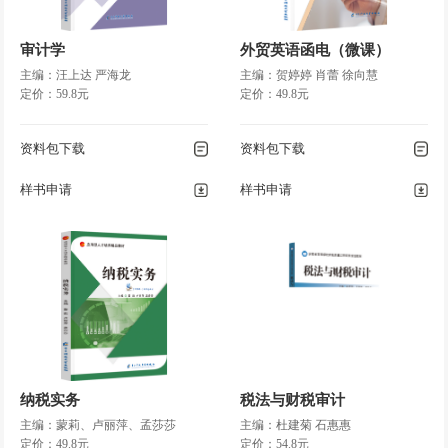
审计学
外贸英语函电（微课）
主编：汪上达 严海龙
主编：贺婷婷 肖蕾 徐向慧
定价：59.8元
定价：49.8元
资料包下载
资料包下载
样书申请
样书申请
纳税实务
税法与财税审计
主编：蒙莉、卢丽萍、孟莎莎
主编：杜建菊 石惠惠
定价：49.8元
定价：54.8元