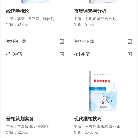
计………………………………………………………………………
经济学概论
市场调查与分析
117
主编：李莹、鲁正莉、陈佳列
主编：元世娇 臧亚君 金锐
◎ 任务一 理解组织的内
定价：52.80元
定价：52.8元
涵……………………………………………………… 118
◎ 任务二 组织横向设计———部门
资料包下载
资料包下载
化…………………………………………… 125
◎ 任务三 组织纵向设计———层级
样书申请
样书申请
化…………………………………………… 129
◎ 任务四 设计不同类型的组织结
构…………………………………………… 132
◎ 任务五 配备组织的人
员……………………………………………………… 137
◎ 任务六 组织文化
……………………………………………………………… 149
◎ 任务七 组织变革
营销策划实务
……………………………………………………………… 153
现代推销技巧
主编：苗渝婧 李治 姜梅梅
主编：王秀芳 李淑梅 廖丽娟
◎ 项目小结
定价：52.80元
定价：56.80 元
…………………………………………………………………………